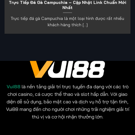
Trực Tiếp Đá Gà Campuchia – Cập Nhật Link Chuẩn Mới
Nhất
Trực tiếp đá gà Campuchia là một loại hình được rất nhiều
khách hàng thích [...]
Vui88
là nền tảng giải trí trực tuyến đa dạng với các trò
chơi casino, cá cược thể thao và slot hấp dẫn. Với giao
diện dễ sử dụng, bảo mật cao và dịch vụ hỗ trợ tận tình,
Vui88 mang đến cho người chơi những trải nghiệm giải trí
thú vị và cơ hội nhận thưởng lớn.