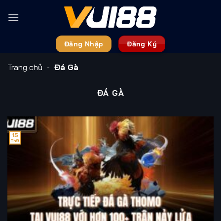
Bỏ
qua
nội
dung
Đăng Nhập
Đăng Ký
Trang chủ
-
Đá Gà
ĐÁ GÀ
15
Th9