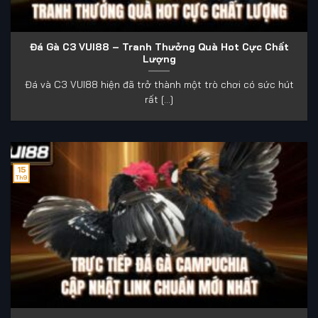
Đá Gà C3 VUI88 – Tranh Thưởng Quà Hot Cực Chất
Lượng
Đá và C3 VUI88 hiện đã trở thành một trò chơi có sức hút
rất [...]
15
Th9