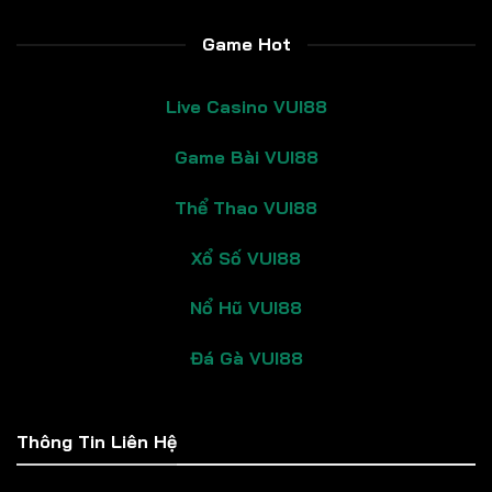
Game Hot
Live Casino VUI88
Game Bài VUI88
Thể Thao VUI88
Xổ Số VUI88
Nổ Hũ VUI88
Đá Gà VUI88
Thông Tin Liên Hệ