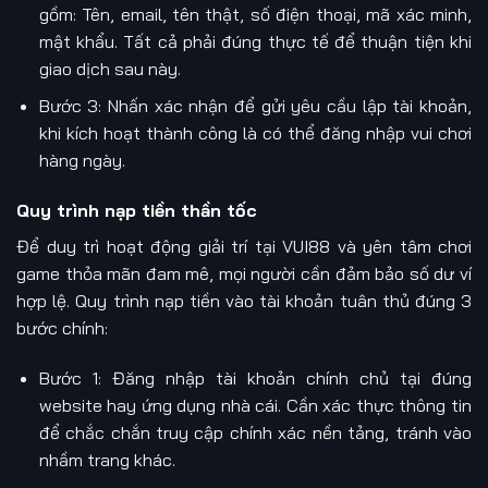
gồm: Tên, email, tên thật, số điện thoại, mã xác minh,
mật khẩu. Tất cả phải đúng thực tế để thuận tiện khi
giao dịch sau này.
Bước 3: Nhấn xác nhận để gửi yêu cầu lập tài khoản,
khi kích hoạt thành công là có thể đăng nhập vui chơi
hàng ngày.
Quy trình nạp tiền thần tốc
Để duy trì hoạt động giải trí tại VUI88 và yên tâm chơi
game thỏa mãn đam mê, mọi người cần đảm bảo số dư ví
hợp lệ. Quy trình nạp tiền vào tài khoản tuân thủ đúng 3
bước chính:
Bước 1: Đăng nhập tài khoản chính chủ tại đúng
website hay ứng dụng nhà cái. Cần xác thực thông tin
để chắc chắn truy cập chính xác nền tảng, tránh vào
nhầm trang khác.