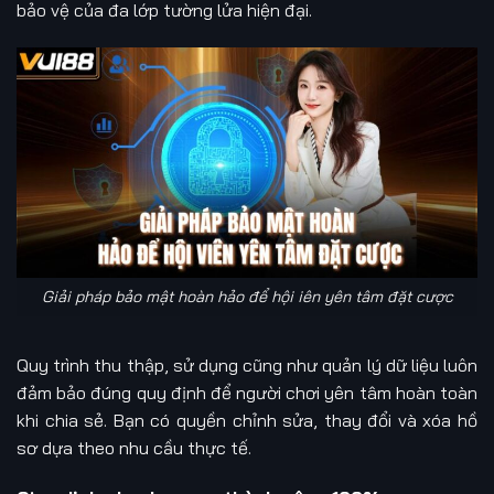
bảo vệ của đa lớp tường lửa hiện đại.
Giải pháp bảo mật hoàn hảo để hội iên yên tâm đặt cược
Quy trình thu thập, sử dụng cũng như quản lý dữ liệu luôn
đảm bảo đúng quy định để người chơi yên tâm hoàn toàn
khi chia sẻ. Bạn có quyền chỉnh sửa, thay đổi và xóa hồ
sơ dựa theo nhu cầu thực tế.