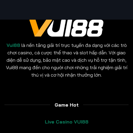
Vui88
là nền tảng giải trí trực tuyến đa dạng với các trò
chơi casino, cá cược thể thao và slot hấp dẫn. Với giao
diện dễ sử dụng, bảo mật cao và dịch vụ hỗ trợ tận tình,
Vui88 mang đến cho người chơi những trải nghiệm giải trí
thú vị và cơ hội nhận thưởng lớn.
Game Hot
Live Casino VUI88