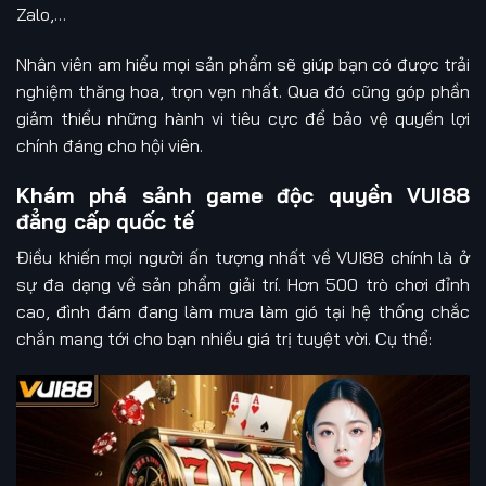
Zalo,…
Nhân viên am hiểu mọi sản phẩm sẽ giúp bạn có được trải
nghiệm thăng hoa, trọn vẹn nhất. Qua đó cũng góp phần
giảm thiểu những hành vi tiêu cực để bảo vệ quyền lợi
chính đáng cho hội viên.
Khám phá sảnh game độc quyền VUI88
đẳng cấp quốc tế
Điều khiến mọi người ấn tượng nhất về VUI88 chính là ở
sự đa dạng về sản phẩm giải trí. Hơn 500 trò chơi đỉnh
cao, đình đám đang làm mưa làm gió tại hệ thống chắc
chắn mang tới cho bạn nhiều giá trị tuyệt vời. Cụ thể: