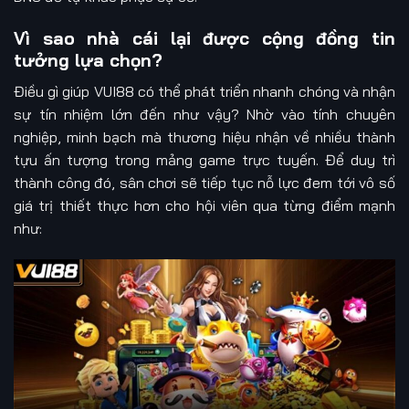
Vì sao nhà cái lại được cộng đồng tin
tưởng lựa chọn?
Điều gì giúp VUI88 có thể phát triển nhanh chóng và nhận
sự tín nhiệm lớn đến như vậy? Nhờ vào tính chuyên
nghiệp, minh bạch mà thương hiệu nhận về nhiều thành
tựu ấn tượng trong mảng game trực tuyến. Để duy trì
thành công đó, sân chơi sẽ tiếp tục nỗ lực đem tới vô số
giá trị thiết thực hơn cho hội viên qua từng điểm mạnh
như: