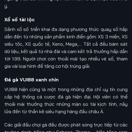
ý.
Xổ số tài lộc
Sảnh xổ số triển khai đa dạng phương thức quay số hấp
dẫn đến từ những sản phẩm kinh điển gồm: XS 3 miền, XS
siêu tốc, XS quốc tế, Keno, Mega,… Tất cả đều bám sát
dữ liệu, kết quả từ nhà đài và cam kết trả thưởng hấp dẫn
tới 1:99. Người chơi còn thoải mái tạo nhiều vé số, tham
gia vài loại hình để tăng cơ hội trúng giải.
Đá gà VUI88 xanh chín
VUI88 hiện cũng là một trong những địa chỉ uy tín cung
cấp hệ thống cá cược đá gà hiện đại. Hội viên có thể
thoải mái thưởng thức những màn so tài kịch tính, nảy
lửa đến từ thần kê siêu hạng hàng đầu châu Á.
Các giải đấu chọi gà đều được phát sóng trực tiếp từ các