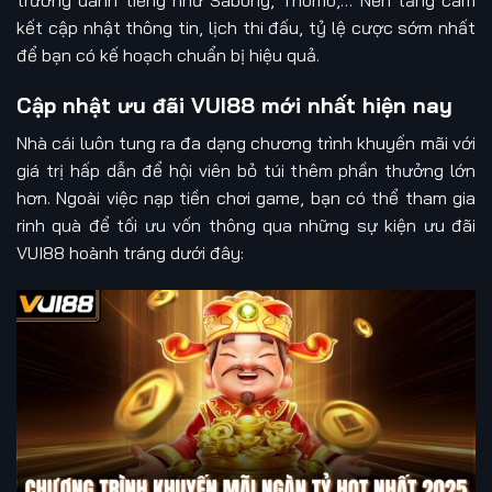
trường danh tiếng như Sabong, Thomo,… Nền tảng cam
kết cập nhật thông tin, lịch thi đấu, tỷ lệ cược sớm nhất
để bạn có kế hoạch chuẩn bị hiệu quả.
Cập nhật ưu đãi VUI88 mới nhất hiện nay
Nhà cái luôn tung ra đa dạng chương trình khuyến mãi với
giá trị hấp dẫn để hội viên bỏ túi thêm phần thưởng lớn
hơn. Ngoài việc nạp tiền chơi game, bạn có thể tham gia
rinh quà để tối ưu vốn thông qua những sự kiện ưu đãi
VUI88 hoành tráng dưới đây: