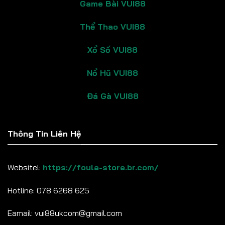
Game Bài VUI88
Thể Thao VUI88
Xổ Số VUI88
Nổ Hũ VUI88
Đá Gà VUI88
Thông Tin Liên Hệ
Websitel:
https://foula-store.br.com/
Hotline: 078 6268 625
Eamail:
vui88ukcom@gmail.com