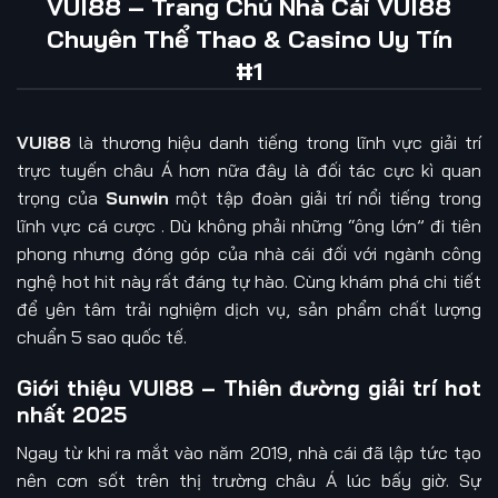
VUI88 – Trang Chủ Nhà Cái VUI88
Chuyên Thể Thao & Casino Uy Tín
#1
VUI88
là thương hiệu danh tiếng trong lĩnh vực giải trí
trực tuyến châu Á hơn nữa đây là đối tác cực kì quan
trọng của
Sunwin
một tập đoàn giải trí nổi tiếng trong
lĩnh vực cá cược . Dù không phải những “ông lớn” đi tiên
phong nhưng đóng góp của nhà cái đối với ngành công
nghệ hot hit này rất đáng tự hào. Cùng khám phá chi tiết
để yên tâm trải nghiệm dịch vụ, sản phẩm chất lượng
chuẩn 5 sao quốc tế.
Giới thiệu VUI88 – Thiên đường giải trí hot
nhất 2025
Ngay từ khi ra mắt vào năm 2019, nhà cái đã lập tức tạo
nên cơn sốt trên thị trường châu Á lúc bấy giờ. Sự