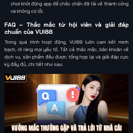
chơi khởi động app để chắc chắn đã tải về thành công
và không có lỗi.
FAQ – Thắc mắc từ hội viên và giải đáp
chuẩn của VUI88
Trong quá trình hoạt động, VUI88 luôn cam kết minh
bạch, rõ ràng mọi yếu tố. Tất cả thắc mắc, băn khoăn về
dịch vụ, sản phẩm đều được tổng hợp lại và giải đáp cực
kỳ đầy đủ, chi tiết như sau: