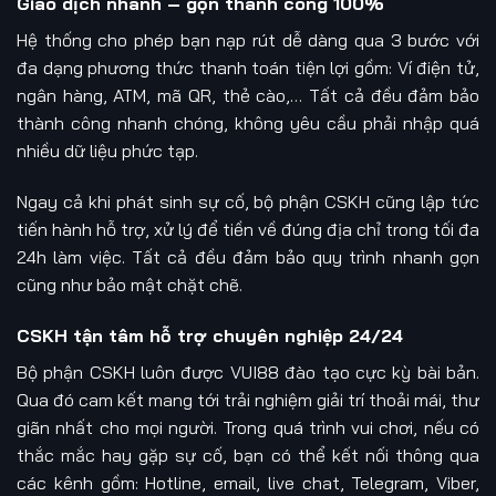
Giao dịch nhanh – gọn thành công 100%
Hệ thống cho phép bạn nạp rút dễ dàng qua 3 bước với
đa dạng phương thức thanh toán tiện lợi gồm: Ví điện tử,
ngân hàng, ATM, mã QR, thẻ cào,… Tất cả đều đảm bảo
thành công nhanh chóng, không yêu cầu phải nhập quá
nhiều dữ liệu phức tạp.
Ngay cả khi phát sinh sự cố, bộ phận CSKH cũng lập tức
tiến hành hỗ trợ, xử lý để tiền về đúng địa chỉ trong tối đa
24h làm việc. Tất cả đều đảm bảo quy trình nhanh gọn
cũng như bảo mật chặt chẽ.
CSKH tận tâm hỗ trợ chuyên nghiệp 24/24
Bộ phận CSKH luôn được VUI88 đào tạo cực kỳ bài bản.
Qua đó cam kết mang tới trải nghiệm giải trí thoải mái, thư
giãn nhất cho mọi người. Trong quá trình vui chơi, nếu có
thắc mắc hay gặp sự cố, bạn có thể kết nối thông qua
các kênh gồm: Hotline, email, live chat, Telegram, Viber,