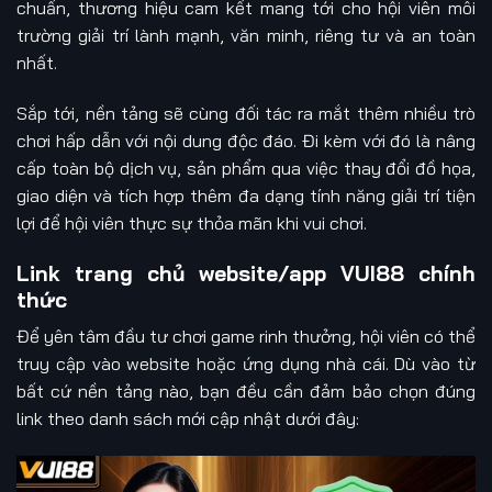
chuẩn, thương hiệu cam kết mang tới cho hội viên môi
trường giải trí lành mạnh, văn minh, riêng tư và an toàn
nhất.
Sắp tới, nền tảng sẽ cùng đối tác ra mắt thêm nhiều trò
chơi hấp dẫn với nội dung độc đáo. Đi kèm với đó là nâng
cấp toàn bộ dịch vụ, sản phẩm qua việc thay đổi đồ họa,
giao diện và tích hợp thêm đa dạng tính năng giải trí tiện
lợi để hội viên thực sự thỏa mãn khi vui chơi.
Link trang chủ website/app VUI88 chính
thức
Để yên tâm đầu tư chơi game rinh thưởng, hội viên có thể
truy cập vào website hoặc ứng dụng nhà cái. Dù vào từ
bất cứ nền tảng nào, bạn đều cần đảm bảo chọn đúng
link theo danh sách mới cập nhật dưới đây: