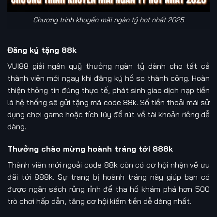
Chương trình khuyến mãi ngàn tỷ hot nhất 2025
Đăng ký tặng 88k
VUI88 giải ngân quỹ thưởng ngàn tỷ dành cho tất cả
thành viên mới ngay khi đăng ký hồ so thành công. Hoàn
thiện thông tin đúng thực tế, phát sinh giao dịch nạp tiền
là hệ thống sẽ gửi tặng mã code 88k. Số tiền thoải mái sử
dụng chơi game hoặc tích lũy để rút về tài khoản riêng dễ
dàng.
Thưởng chào mừng hoành tráng tới 888k
Thành viên mới ngoải code 88k còn có cơ hội nhận về ưu
đãi tới 888k. Sự trang bị hoành tráng này giúp bạn có
được ngân sách rủng rỉnh để tha hồ khám phá hơn 500
trò chơi hấp dẫn, tăng cơ hội kiếm tiền dễ dàng nhất.